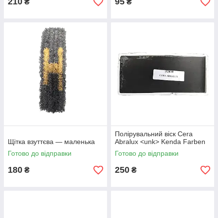
210
95
₴
₴
Полірувальний віск Cera
Щітка взуттєва — маленька
Abralux <unk> Kenda Farben
Готово до відправки
Готово до відправки
180
250
₴
₴