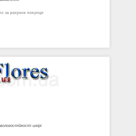
нів
за рахунок покупця
 вологостійкості шкірі