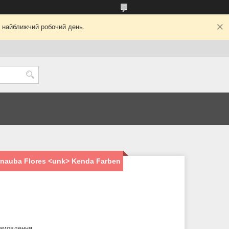
у найближчий робочий день.
rnauba Flores <unk> Kenda Farben
замовлення