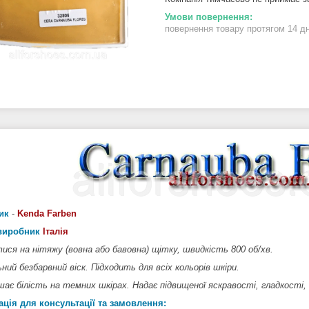
повернення товару протягом 14 д
ик
-
Kenda Farben
-виробник
Італія
ися на нітяжу (вовна або бавовна) щітку, швидкість 800 об/хв.
ний безбарвний віск. Підходить для всіх кольорів шкіри.
шає білість на темних шкірах. Надає підвищеної яскравості, гладкості,
ція для консультації та замовлення: