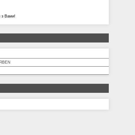
и з Вами!
ARBEN