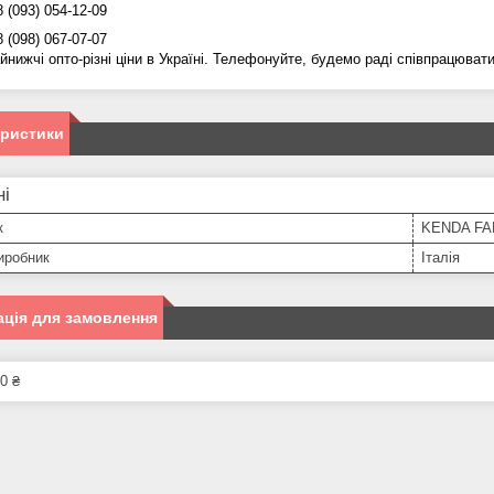
93) 054-12-09
98) 067-07-07
йнижчі опто-різні ціни в Україні. Телефонуйте, будемо раді співпрацюват
еристики
ні
к
KENDA F
иробник
Італія
ція для замовлення
0 ₴