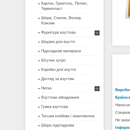
Картон, Гранітоль, Петекс,
Термопласт
Шкіра, Спилок, Велюр,
Кожзам
Фурнітура взуттєва
Шнурки для взуття
Підкладкові матеріали
Штучне хутро
Коробки для взуття
Догляд за взуттям
Нитка
Виробн
Взуттєве обладнання
Країна
Наносит
Гумка взуттєва
Спеціаль
Тасьма клейова і окантовочна
Не зали
Шкіра підкладкова
Інформа