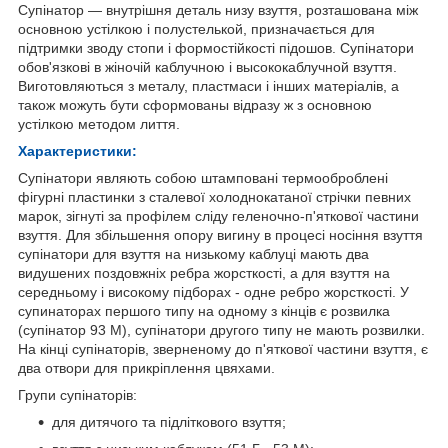
Супінатор — внутрішня деталь низу взуття, розташована між
основною устілкою і полустелькой, призначається для
підтримки зводу стопи і формостійкості підошов. Супінатори
обов'язкові в жіночій каблучною і высококаблучной взуття.
Виготовляються з металу, пластмаси і інших матеріалів, а
також можуть бути сформованы відразу ж з основною
устілкою методом лиття.
Характеристики:
Супінатори являють собою штамповані термооброблені
фігурні пластинки з сталевої холоднокатаної стрічки певних
марок, зігнуті за профілем сліду геленочно-п'яткової частини
взуття. Для збільшення опору вигину в процесі носіння взуття
супінатори для взуття на низькому каблуці мають два
видушених поздовжніх ребра жорсткості, а для взуття на
середньому і високому підборах - одне ребро жорсткості. У
супинаторах першого типу на одному з кінців є розвилка
(супінатор 93 М), супінатори другого типу не мають розвилки.
На кінці супінаторів, зверненому до п'яткової частини взуття, є
два отвори для прикріплення цвяхами.
Групи супінаторів:
для дитячого та підліткового взуття;