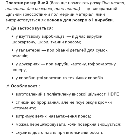
Пластик розкрійний
(його ще називають
розкрійна плита
,
пластина для розкрою
,
прес-плита)
— це спеціальний
щільний і зносостійкий полімерний матеріал, який
використовується як
основа для розкрою і вирубки
.
📌
Де застосовується:
у взуттєвому виробництві — під час вирубки
шкіркартону, шкіри, тканин пресом;
у галантереї — при різанні деталей для сумок,
ременів;
у друкарнях — при вирубці картону, гофрокартону,
паперу;
у виробництві упаковки та технічних виробів.
📌
Особливості:
виготовлений з поліетилену високої щільності
HDPE
стійкий до прорізання, але не псує ріжучі кромки
інструменту;
витримує великі навантаження преса;
можна перешліфовувати, коли поверхня зношується;
служить довго навіть при інтенсивній роботі.