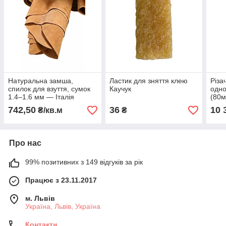
Натуральна замша,
Ластик для зняття клею
Різа
спилок для взуття, сумок
Каучук
одно
1.4–1.6 мм — Італія
(80м
Gruppo Mastrotto
742,50
36
10 
₴/кв.м
₴
Про нас
99% позитивних з 149 відгуків за рік
Працює з 23.11.2017
м. Львів
Україна, Львів, Україна
Контакти