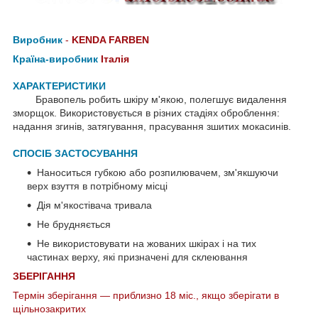
Виробник
-
KENDA FARBEN
Країна-виробник
Італія
ХАРАКТЕРИСТИКИ
Бравопель робить шкіру м'якою, полегшує видалення
зморщок. Використовується в різних стадіях оброблення:
надання згинів, затягування, прасування зшитих мокасинів.
СПОСІБ ЗАСТОСУВАННЯ
Наноситься губкою або розпилювачем, зм'якшуючи
верх взуття в потрібному місці
Дія м'якостівача тривала
Не брудняється
Не використовувати на жованих шкірах і на тих
частинах верху, які призначені для склеювання
ЗБЕРІГАННЯ
Термін зберігання — приблизно 18 міс., якщо зберігати в
щільнозакритих