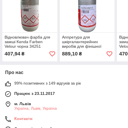
Відновлювач фарба для
Аппретура для
Відн
замші Kenda Farben
шкіргалантерейних
замш
Velour чорна 34251
виробів для фінішної
Velo
обробки шкіри Kenda
407,94
889,10
470
₴
₴
Farben KendaGloss
Про нас
99% позитивних з 149 відгуків за рік
Працює з 23.11.2017
м. Львів
Україна, Львів, Україна
Контакти