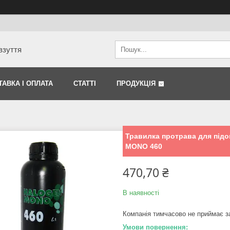
взуття
ТАВКА І ОПЛАТА
СТАТТІ
ПРОДУКЦІЯ
Травилка протрава для під
MONO 460
470,70 ₴
В наявності
Компанія тимчасово не приймає 