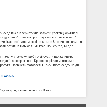
находяться в герметично закритій упаковці-оригіналі
 продукт необхідно використовувати протягом макс. 15
ерігає свої властивості не більше 8 годин, так само, як
ати розчин в кількості, мінімально необхідній для
інальну упаковку, щоб не зіпсувати ще залишився
дації і застереження: Краще зберігати упаковки з
дукт. Наявність матовості і / або білого осаду на дні
и заказа:
, будемо раді співпрацювати з Вами!