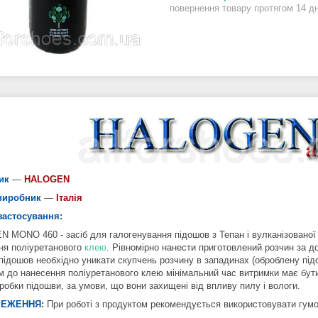
повернення товару протягом 14 д
ик
—
HALOGEN
виробник
—
Італія
застосування:
 MONO 460 - засіб для галогенування підошов з Тепан і вулканізованої 
ня поліуретанового
клею
. Рівномірно нанести приготовлений розчин за д
 підошов необхідно уникати скупчень розчину в западинах (оброблену пі
м до нанесення поліуретанового клею мінімальний час витримки має бути 
робки підошви, за умови, що вони захищені від впливу пилу і вологи.
РЕЖЕННЯ:
При роботі з продуктом рекомендується використовувати гумо