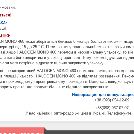
 жовтий.
ється!
КА:
 1л.
АННЯ:
 MONO 460 може зберігатися близько 6 місяців без істотних змін, якщо з
ературі від 15 до 25 ° С. Після розтину оригінальної ємності з розчином
 разі якщо HALOGEN MONO 460 перелом в неоригінальну упаковку, то він зб
алишити його відкритим в упаковці-оригіналі. Тому рекомендується відлив
після чого потрібно відразу ж щільно закривати упаковку.
ої і невикористаний HALOGEN MONO 460 не можна поміщати назад в ориг
 в пляшці / каністрі. HALOGEN MONO 460 не підлягає розведення. Рекомен
 в прохолодному і провітрюваному приміщенні. Вологість швидко псує про
ворить про те, що продукт більш не підлягає використанню ..
Информация для консультации 
+38 (093) 054-12-09
+38(098) 067-07-07
У нас найнижчі опто-роздрібні ціни в Україні. Телефонуйте
ція для замовлення