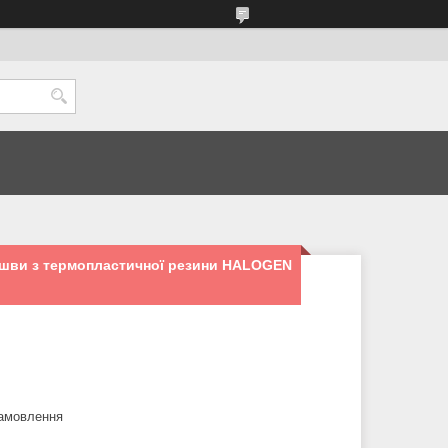
ошви з термопластичної резини HALOGEN
замовлення