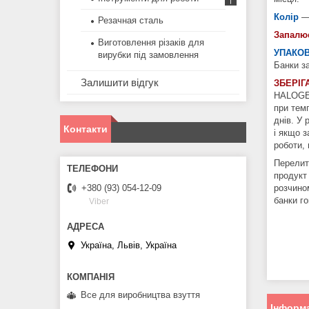
Колір
—
Резачная сталь
Запалю
Виготовлення різаків для
УПАКОВ
вирубки під замовлення
Банки за
Залишити відгук
ЗБЕРІГ
HALOGEN
при темп
днів. У
Контакти
і якщо з
роботи, 
Перелит
продукт
розчином
+380 (93) 054-12-09
банки го
Viber
Україна, Львів, Україна
Все для виробництва взуття
Інформа