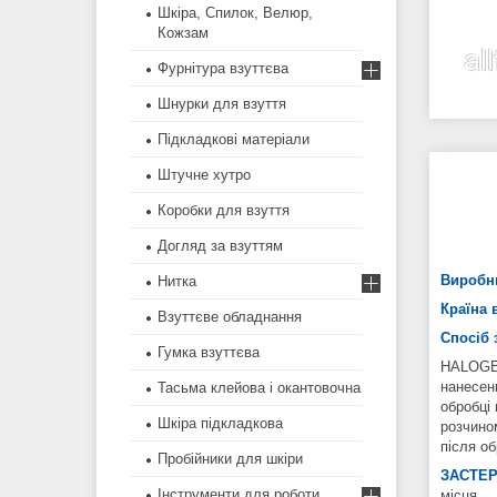
Шкіра, Спилок, Велюр,
Кожзам
Фурнітура взуттєва
Шнурки для взуття
Підкладкові матеріали
Штучне хутро
Коробки для взуття
Догляд за взуттям
Виробн
Нитка
Країна 
Взуттєве обладнання
Спосіб 
Гумка взуттєва
HALOGEN
нанесен
Тасьма клейова і окантовочна
обробці
Шкіра підкладкова
розчино
після об
Пробійники для шкіри
ЗАСТЕ
Інструменти для роботи
місця.