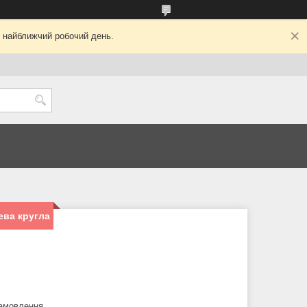
у найближчий робочий день.
ева кругла
замовлення