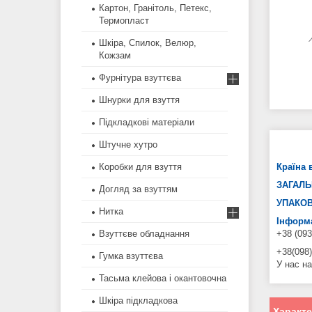
Картон, Гранітоль, Петекс,
Термопласт
Шкіра, Спилок, Велюр,
Кожзам
Фурнітура взуттєва
Шнурки для взуття
Підкладкові матеріали
Штучне хутро
Коробки для взуття
Країна 
ЗАГАЛЬ
Догляд за взуттям
УПАКОВ
Нитка
Інформа
Взуттєве обладнання
+38 (093
+38(098)
Гумка взуттєва
У нас на
Тасьма клейова і окантовочна
Шкіра підкладкова
Характ