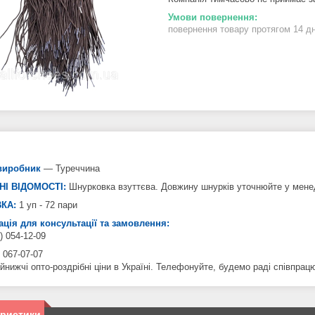
повернення товару протягом 14 д
виробник
— Туреччина
НІ ВІДОМОСТІ:
Шнурковка взуттєва. Довжину шнурків уточнюйте у мене
КА:
1 уп - 72 пари
ція для консультації та замовлення:
) 054-12-09
 067-07-07
йнижчі опто-роздрібні ціни в Україні. Телефонуйте, будемо раді співпрац
еристики