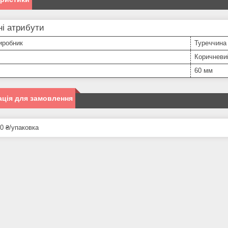
і атрибути
иробник
Туреччина
Коричневи
60 мм
ція для замовлення
0 ₴/упаковка