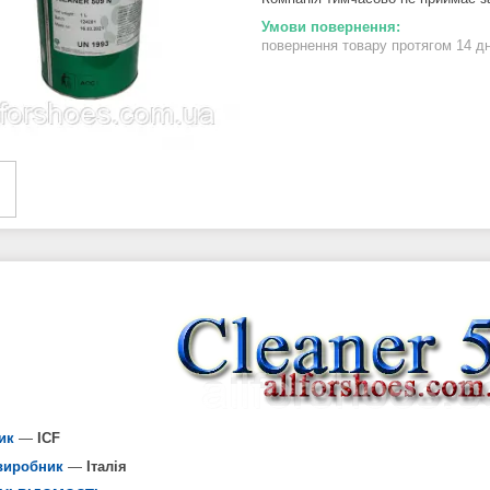
повернення товару протягом 14 д
ик
—
ICF
виробник
—
Італія