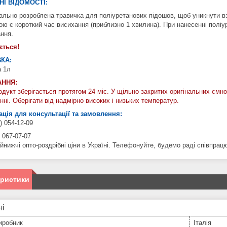
НІ ВІДОМОСТІ:
іально розроблена травичка для поліуретанових підошов, щоб уникнути 
ою є короткий час висихання (приблизно 1 хвилина). При нанесенні полі
ння.
ється!
КА:
а 1л
АННЯ:
дукт зберігається протягом 24 міс. У щільно закритих оригінальних ємн
ні. Оберігати від надмірно високих і низьких температур.
ція для консультації та замовлення:
) 054-12-09
 067-07-07
йнижчі опто-роздрібні ціни в Україні. Телефонуйте, будемо раді співпрац
еристики
ні
иробник
Італія