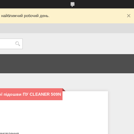
у найближчий робочий день.
ої підошви ПУ CLEANER 509N
замовлення