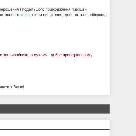
взерошення і подальшого пошкодження підошви.
уретанового
клею
, після висихання, досягається найкраща
остях виробника, в сухому і добре провітрюваному
ювати з Вами!