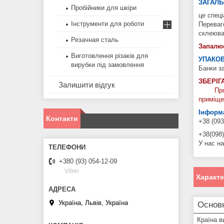
ЗАГАЛЬ
Пробійники для шкіри
це спец
Інструменти для роботи
Переваг
склеюва
Резачная сталь
Запалю
Виготовлення різаків для
УПАКОВ
вирубки під замовлення
Банки з
ЗБЕРІГ
Залишити відгук
Про
приміщен
Інформа
Контакти
+38 (093
+38(098)
У нас на
+380 (93) 054-12-09
Viber
Характ
Україна, Львів, Україна
Основ
Країна в