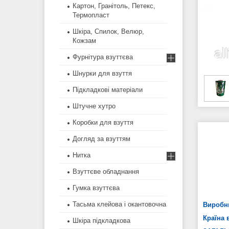
Картон, Гранітоль, Петекс,
Термопласт
Шкіра, Спилок, Велюр,
Кожзам
Фурнітура взуттєва
Шнурки для взуття
Підкладкові матеріали
Штучне хутро
Коробки для взуття
Догляд за взуттям
Нитка
Взуттєве обладнання
Гумка взуттєва
Тасьма клейова і окантовочна
Виробн
Країна 
Шкіра підкладкова