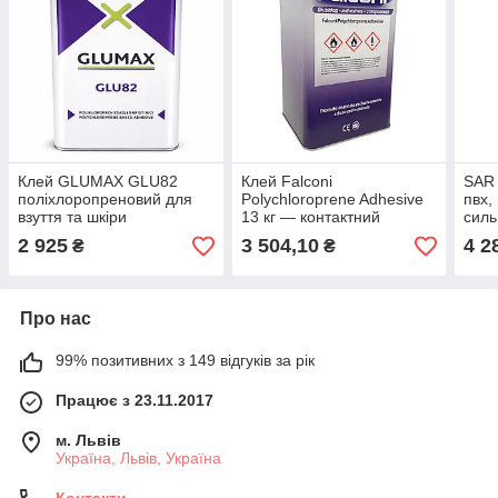
Клей GLUMAX GLU82
Клей Falconi
SAR 
поліхлоропреновий для
Polychloroprene Adhesive
пвх,
взуття та шкіри
13 кг — контактний
силь
поліхлоропреновий клей
2 925
3 504,10
4 2
₴
₴
для взуття та меблів
Про нас
99% позитивних з 149 відгуків за рік
Працює з 23.11.2017
м. Львів
Україна, Львів, Україна