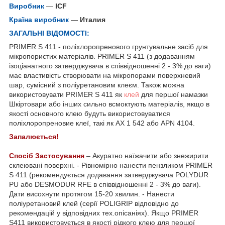
Виробник
—
ICF
Країна виробник
—
Италия
ЗАГАЛЬНІ ВІДОМОСТІ:
PRIMER S 411 - поліхлоропренового грунтувальне засіб для
мікропористих матеріалів. PRIMER S 411 (з додаванням
ізоціанатного затверджувача в співвідношенні 2 - 3% до ваги)
має властивість створювати на мікропорами поверхневий
шар, сумісний з поліуретановим клеєм. Також можна
використовувати PRIMER S 411 як
клей
для першої намазки
Шкіртовари або інших сильно всмоктують матеріалів, якщо в
якості основного клею будуть використовуватися
поліхлоропреновие клеї, такі як AX 1 542 або APN 4104.
Запалюється!
Спосіб Застосування
– Акуратно наїжачити або знежирити
склеювані поверхні. - Рівномірно нанести пензликом PRIMER
S 411 (рекомендується додавання затверджувача POLYDUR
PU або DESMODUR RFE в співвідношенні 2 - 3% до ваги).
Дати висохнути протягом 15-20 хвилин. - Нанести
поліуретановий клей (серії POLIGRIP відповідно до
рекомендацій у відповідних тех.опісаніях). Якщо PRIMER
S411 використовується в якості рідкого клею для першої