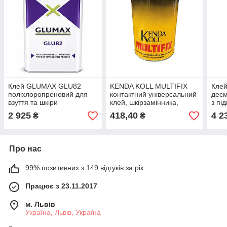
Клей GLUMAX GLU82
KENDA KOLL MULTIFIX
Клей
поліхлоропреновий для
контактний універсальний
десм
взуття та шкіри
клей, шкірзамінника,
з пі
меблів, гуми, дерева та
терм
2 925
418,40
4 2
₴
₴
ПВХ
торп
Про нас
99% позитивних з 149 відгуків за рік
Працює з 23.11.2017
м. Львів
Україна, Львів, Україна