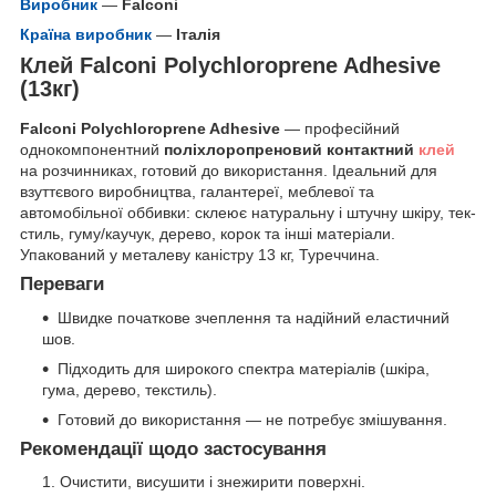
Виробник
—
Falconi
Країна виробник
—
Італія
Клей Falconi Polychloroprene Adhesive
(13кг)
Falconi Polychloroprene Adhesive
— професійний
однокомпонентний
поліхлоропреновий контактний
клей
на розчинниках, готовий до використання. Ідеальний для
взуттєвого виробництва, галантереї, меблевої та
автомобільної оббивки: склеює натуральну і штучну шкіру, тек­
стиль, гуму/каучук, дерево, корок та інші матеріали.
Упакований у металеву каністру 13 кг, Туреччина.
Переваги
Швидке початкове зчеплення та надійний еластичний
шов.
Підходить для широкого спектра матеріалів (шкіра,
гума, дерево, текстиль).
Готовий до використання — не потребує змішування.
Рекомендації щодо застосування
Очистити, висушити і знежирити поверхні.