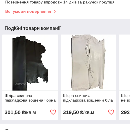
Повернення товару впродовж 14 днів за рахунок покупця
Всі умови повернення
Подібні товари компанії
Шкіра свиняча
Шкіра свиняча
Шкір
підкладкова вощена чорна
підкладкова вощений біла
не в
301,50
319,50
292
₴/кв.м
₴/кв.м