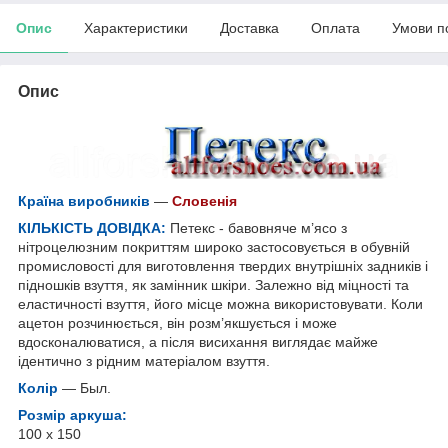
Опис
Характеристики
Доставка
Оплата
Умови п
Опис
Країна виробників
—
Словенія
КІЛЬКІСТЬ ДОВІДКА:
Петекс - бавовняче м’ясо з
нітроцелюзним покриттям широко застосовується в обувній
промисловості для виготовлення твердих внутрішніх задників і
підношків взуття, як замінник шкіри. Залежно від міцності та
еластичності взуття, його місце можна використовувати. Коли
ацетон розчинюється, він розм’якшується і може
вдосконалюватися, а після висихання виглядає майже
ідентично з рідним матеріалом взуття.
Колір
— Был.
Розмір аркуша:
100 х 150