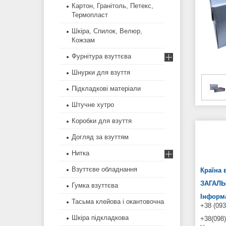
Картон, Гранітоль, Петекс,
Термопласт
Шкіра, Спилок, Велюр,
Кожзам
Фурнітура взуттєва
Шнурки для взуття
Підкладкові матеріали
Штучне хутро
Коробки для взуття
Догляд за взуттям
Нитка
Взуттєве обладнання
Країна 
ЗАГАЛЬ
Гумка взуттєва
Інформа
Тасьма клейова і окантовочна
+38 (093
Шкіра підкладкова
+38(098)