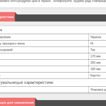
йнижчі опто-роздрібні ціни в Україні. Телефонуйте, будемо раді співпрац
еристики
ні
иробник
Україна
ь прозорого вікна
Ні
льоровий
Так
170 мм
293 мм
100 мм
л
Картон
увальницькі характеристики
Упаковка д
ція для замовлення