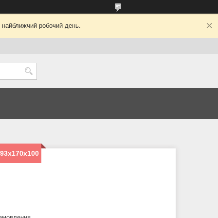
у найближчий робочий день.
293х170х100
замовлення