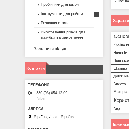
У нас на
Пробійники для шкіри
Інструменти для роботи
Характ
Резачная сталь
Виготовлення різаків для
Основ
вирубки під замовлення
Країна в
Залишити відгук
Наявніст
Повноко
Контакти
Ширина
Довжина
Висота
Матеріа
+380 (93) 054-12-09
Viber
Корист
Вид
Україна, Львів, Україна
Інформа