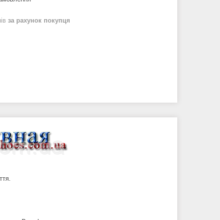
нів
за рахунок покупця
ття.