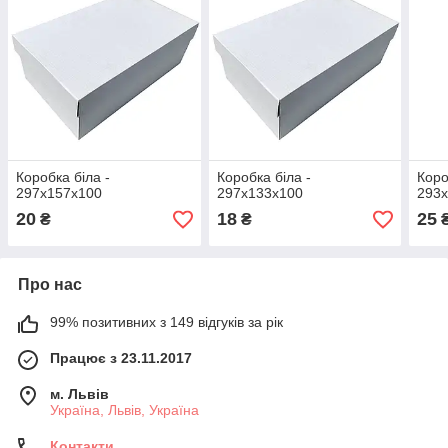
Коробка біла -
Коробка біла -
Коро
297х157х100
297х133х100
293
20
18
25
₴
₴
Про нас
99% позитивних з 149 відгуків за рік
Працює з 23.11.2017
м. Львів
Україна, Львів, Україна
Контакти