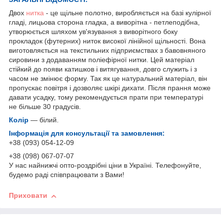
Двох
нитка
- це щільне полотно, виробляється на базі кулірної
гладі, лицьова сторона гладка, а виворітна - петлеподібна,
утворюється шляхом ув'язування з виворітного боку
прокладок (футерних) ниток високої лінійної щільності. Вона
виготовляється на текстильних підприємствах з бавовняного
сировини з додаванням поліефірної нитки. Цей матеріал
стійкий до появи катишков і витягування, довго служить і з
часом не змінює форму. Так як це натуральний матеріал, він
пропускає повітря і дозволяє шкірі дихати. Після прання може
давати усадку, тому рекомендується прати при температурі
не більше 30 градусів.
Колір
— білий.
Інформація для консультації та замовлення:
+38 (093) 054-12-09
+38 (098) 067-07-07
У нас найнижчі опто-роздрібні ціни в Україні. Телефонуйте,
будемо раді співпрацювати з Вами!
Приховати