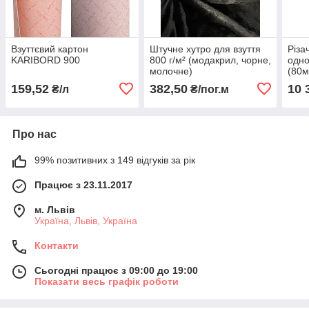
Взуттєвий картон
Штучне хутро для взуття
Різа
KARIBORD 900
800 г/м² (модакрил, чорне,
одно
молочне)
(80м
159,52
382,50
10 
₴/л
₴/пог.м
Про нас
99% позитивних з 149 відгуків за рік
Працює з 23.11.2017
м. Львів
Україна, Львів, Україна
Контакти
Сьогодні працює з 09:00 до 19:00
Показати весь графік роботи