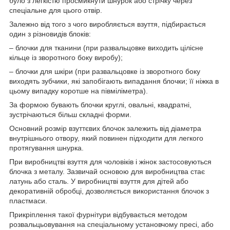
було з легкістю просмикнути шнурок або стрічку через
спеціальне для цього отвір.
Залежно від того з чого виробляється взуття, підбирається
один з різновидів блоків:
– блочки для тканини (при развальцовке виходить цілісне
кільце із зворотного боку виробу);
– блочки для шкіри (при развальцовке із зворотного боку
виходять зубчики, які запобігають випадання блочки; її ніжка в
цьому випадку коротше на півміліметра).
За формою бувають блочки круглі, овальні, квадратні,
зустрічаються більш складні форми.
Основний розмір взуттєвих блочок залежить від діаметра
внутрішнього отвору, який повинен підходити для легкого
протягування шнурка.
При виробництві взуття для чоловіків і жінок застосовуються
блочка з металу. Зазвичай основою для виробництва стає
латунь або сталь. У виробництві взуття для дітей або
декоративній обробці, дозволяється використання блочок з
пластмаси.
Прикріплення такої фурнітури відбувається методом
розвальцьовування на спеціальному установчому пресі, або