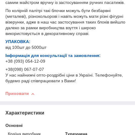
самим майстром вручну із застосуванням ручних пасатижів.
По колірній палітрі такі блочки можуть бути безбарвні
(металеві), різнокольорові і навіть можуть мати різні фігурні
візерунки, адже в наш час застосування таких блоків вийшло
далеко за рамки виробництва взуття і широко
використовується в декоративному справі.
УПАКОВКА:
від 100шт до 5000шт
Інформація для консультації та замовлення:
+38 (093) 054-12-09
+38(098) 067-07-07
У нас найнижчі опто-роздрібні ціни в Україні. Телефонуйте,
будемо раді співпрацювати з Вами!
Приховати
Характеристики
Основні
Країна виробник
Туреччина