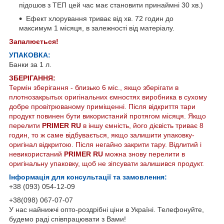
підошов з ТЕП цей час має становити принаймні 30 хв.)
Ефект хлорування триває від хв. 72 годин до
максимум 1 місяця, в залежності від матеріалу.
Запалюється!
УПАКОВКА:
Банки за 1 л.
ЗБЕРІГАННЯ:
Термін зберігання - близько 6 міс., якщо зберігати в
плотнозакрытых оригінальних ємностях виробника в сухому
добре провітрюваному приміщенні. Після відкриття тари
продукт повинен бути використаний протягом місяця. Якщо
перелити
PRIMER RU
в іншу ємність, його дієвість триває 8
годин, то ж саме відбувається, якщо залишити упаковку-
оригінал відкритою. Після негайно закрити тару. Відлитий і
невикористаний
PRIMER RU
можна знову перелити в
оригінальну упаковку, щоб не зіпсувати залишився продукт.
Інформація для консультації та замовлення:
+38 (093) 054-12-09
+38(098) 067-07-07
У нас найнижчі опто-роздрібні ціни в Україні. Телефонуйте,
будемо раді співпрацювати з Вами!