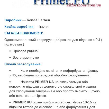
Виробник
—
Kenda Farben
Країна виробник
—
Італія
ЗАГАЛЬНІ ВІДОМОСТІ:
Однокомпонентний хлорирующий розчин для підошов з PU (
поліуретан )
Прозора рідина
Воспламеняемо
Спосіб застосування
:
Коли необхідно склеїти чи пофарбувати підошву
з ПУ, необхідна попередній обробка хлоруванням.
Нанести
PRIMER UA
на склеиваемую або
поверхню підошви за допомогою спеціальної машини
для хлорування зануренням або просто змочити щіткою
або вологою ганчіркою.
PRIMER RU
сохне приблизно 20 сек. Через 10-15 хв.
підошва готова до склеювання або фарбування ( для