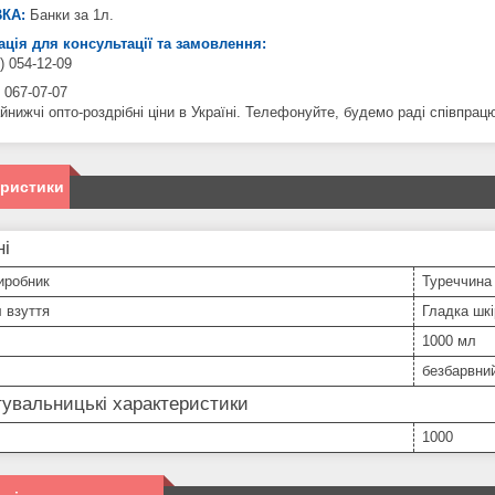
КА:
Банки за 1л.
ція для консультації та замовлення:
) 054-12-09
 067-07-07
йнижчі опто-роздрібні ціни в Україні. Телефонуйте, будемо раді співпрац
еристики
ні
иробник
Туреччина
 взуття
Гладка шкі
1000 мл
безбарвни
увальницькі характеристики
1000