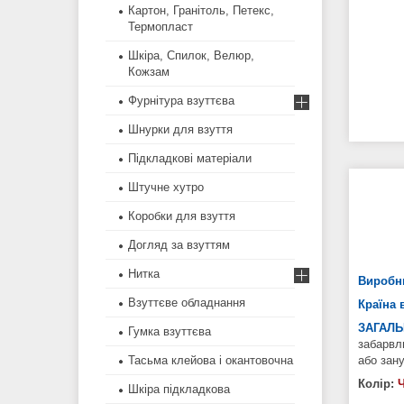
Картон, Гранітоль, Петекс,
Термопласт
Шкіра, Спилок, Велюр,
Кожзам
Фурнітура взуттєва
Шнурки для взуття
Підкладкові матеріали
Штучне хутро
Коробки для взуття
Догляд за взуттям
Нитка
Виробн
Взуттєве обладнання
Країна 
ЗАГАЛЬ
Гумка взуттєва
забарвл
Тасьма клейова і окантовочна
або зану
Колір:
Ч
Шкіра підкладкова