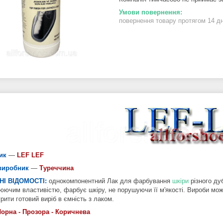
повернення товару протягом 14 д
ик
—
LEF LEF
виробник
—
Туреччина
НІ ВІДОМОСТІ:
однокомпонентний Лак для фарбування
шкіри
різного ду
юючим властивістю, фарбує шкіру, не порушуючи її м'якості. Вироби м
рити готовий виріб в ємність з лаком.
орна - Прозора - Коричнева