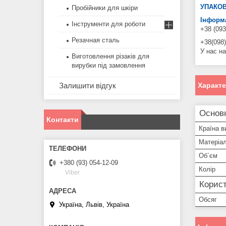
УПАКОВ
Пробійники для шкіри
Інформа
Інструменти для роботи
+38 (093
Резачная сталь
+38(098)
У нас на
Виготовлення різаків для
вирубки під замовлення
Залишити відгук
Характ
Основ
Контакти
Країна в
Матеріал
Об`єм
+380 (93) 054-12-09
Колір
Viber
Корист
Обсяг
Україна, Львів, Україна