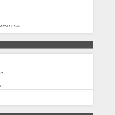
ювати з Вами!
ра
й