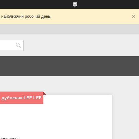
у найближчий робочий день.
о дублення LEF LEF
замовлення