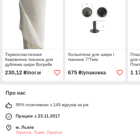
Термопластичная
Хольнітени для шкіри і
Плас
бавовняна тканина для
тканини 7*7мм
для 
дубляжа шкіри Borpelle
Плит
Molino C 120г/м2
900*
230,12
675
1 1
₴/пог.м
₴/упаковка
Про нас
99% позитивних з 149 відгуків за рік
Працює з 23.11.2017
м. Львів
Україна, Львів, Україна