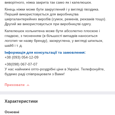
виворітного, ніжка закрита так само як і капелюшок.
Кінець ніжки може бути закруглений і у вигляді гвоздика.
Перший використовується для виробництва
шкіргалантерейних виробів (сумок, ременів, рюкзаків тощо).
Другий же використовується при виробництві одягу.
Капелюшок хольнитена може бути абсолютно плоскою і
гладкою, з тисненням (в більшості випадків наноситься
логотип чи назву бренду), заокруглена, у вигляді шпильок,
шайб і т. д.
Інформація для консультації та замовлення:
+38 (093) 054-12-09
+38(098) 067-07-07
У нас найнижчі опто-роздрібні ціни в Україні. Телефонуйте,
будемо раді співпрацювати з Вами!
Приховати
Характеристики
Основні