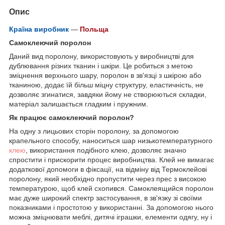
Опис
Країна виробник
—
Польща
Самоклеючий поролон
Даний вид поролону, використовують у виробництві для
дублювання різних тканин і шкіри. Це робиться з метою
зміцнення верхнього шару, поролон в зв'язці з шкірою або
тканиною, додає їй більш міцну структуру, еластичність, не
дозволяє згинатися, завдяки йому не створюються складки,
матеріал залишається гладким і пружним.
Як працює самоклеючий поролон?
На одну з лицьових сторін поролону, за допомогою
крапельного способу, наноситься шар низькотемпературного
клею
, використання подібного клею, дозволяє значно
спростити і прискорити процес виробництва. Клей не вимагає
додаткової допомоги в фіксації, на відміну від Термоклейові
поролону, який необхідно пропустити через прес з високою
температурою, щоб клей схопився. Самоклеящийся поролон
має дуже широкий спектр застосування, в зв'язку зі своїми
показниками і простотою у використанні. За допомогою нього
можна зміцнювати меблі, дитячі іграшки, елементи одягу, ну і