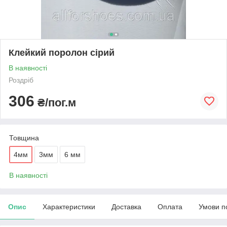
Клейкий поролон сірий
В наявності
Роздріб
306
₴/пог.м
Товщина
4мм
3мм
6 мм
В наявності
Опис
Характеристики
Доставка
Оплата
Умови п