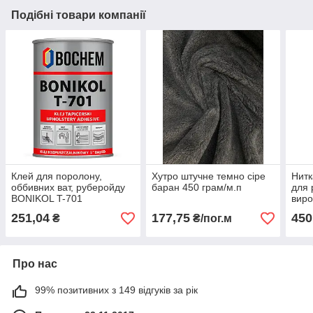
Подібні товари компанії
Клей для поролону,
Хутро штучне темно сіре
Нитк
оббивних ват, руберойду
баран 450 грам/м.п
для 
BONIKOL T-701
виро
авто
251,04
177,75
450
₴
₴/пог.м
Про нас
99% позитивних з 149 відгуків за рік