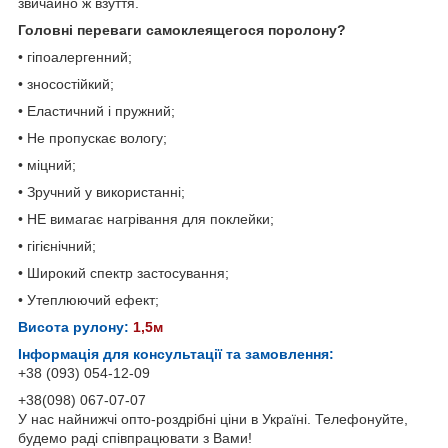
звичайно ж взуття.
Головні переваги самоклеящегося поролону?
•​​ гіпоалергенний;
•​​ зносостійкий;
•​​ Еластичний і пружний;
•​​ Не пропускає вологу;
•​​ міцний;
•​​ Зручний у використанні;
•​​ НЕ вимагає нагрівання для поклейки;
•​​ гігієнічний;
•​​ Широкий спектр застосування;
•​​ Утеплюючий ефект;
Висота рулону:
1,5м
Інформація для консультації та замовлення:
+38 (093) 054-12-09
+38(098) 067-07-07
У нас найнижчі опто-роздрібні ціни в Україні. Телефонуйте,
будемо раді співпрацювати з Вами!