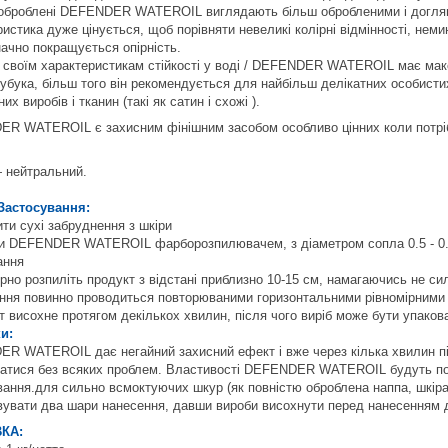
оброблені DEFENDER WATEROIL виглядають більш обробленими і догляну
истика дуже цінується, щоб порівняти невеликі колірні відмінності, неми
начно покращується опірність.
 своїм характеристикам стійкості у воді / DEFENDER WATEROIL має мак
нубука, більш того він рекомендується для найбільш делікатних особистих
их виробів і тканин (такі як сатин і схожі ).
R WATEROIL є захисним фінішним засобом особливо цінних коли потрібно 
 нейтральний.
Застосування:
ти сухі забруднення з шкіри
ти DEFENDER WATEROIL фарборозпилювачем, з діаметром сопла 0.5 - 0.7 
ання
мірно розпиліть продукт з відстані приблизно 10-15 см, намагаючись не с
ення повинно проводиться повторюваними горизонтальними рівномірними
т висохне протягом декількох хвилин, після чого виріб може бути упакова
и:
R WATEROIL дає негайний захисний ефект і вже через кілька хвилин пі
атися без всяких проблем. Властивості DEFENDER WATEROIL будуть пов
вання.для сильно всмоктуючих шкур (як повністю оброблена наппа, шкіра
вувати два шари нанесення, давши вироби висохнути перед нанесенням д
КА: