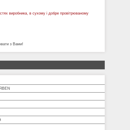
остях виробника, в сухому і добре провітрюваному
ювати з Вами!
ARBEN
й