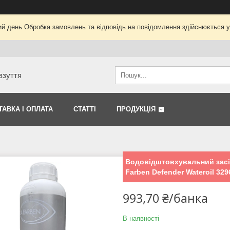
ий день Обробка замовлень та відповідь на повідомлення здійснюється 
взуття
ТАВКА І ОПЛАТА
СТАТТІ
ПРОДУКЦІЯ
Водовідштовхувальний засіб
Farben Defender Wateroil 329
993,70 ₴/банка
В наявності