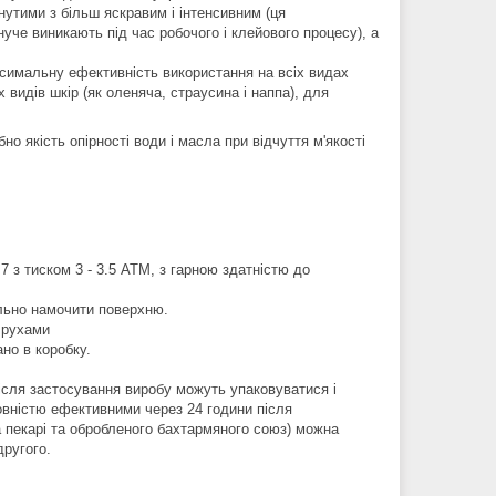
тими з більш яскравим і інтенсивним (ця
нуче виникають під час робочого і клейового процесу), а
симальну ефективність використання на всіх видах
 видів шкір (як оленяча, страусина і наппа), для
якість опірності води і масла при відчуття м'якості
з тиском 3 - 3.5 ATM, з гарною здатністю до
ильно намочити поверхню.
 рухами
но в коробку.
сля застосування виробу можуть упаковуватися і
ністю ефективними через 24 години після
 пекарі та обробленого бахтармяного союз) можна
ругого.