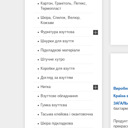
Картон, Гранітоль, Петекс,
Термопласт
Шкіра, Спилок, Велюр,
Кожзам
Фурнітура взуттєва
Шнурки для взуття
Підкладкові матеріали
Штучне хутро
Коробки для взуття
Догляд за взуттям
Нитка
Виробн
Взуттєве обладнання
Країна 
ЗАГАЛЬ
Гумка взуттєва
бахтарм
Тасьма клейова і окантовочна
Продукт
Шкіра підкладкова
прекрас