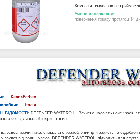
Компанія тимчасово не приймає 
повернення товару протягом 14 д
ик
—
KendaFarben
виробник
—
Італія
НІ ВІДОМОСТІ:
DEFENDER WATEROIL - Захисне надають блиск засіб стійк
яного союз, лицьової шкіри, тканин.
 на основі розчинника, спеціально розроблений для захисту та оздобленн
ну захист від води і масла. DEFENDER WATEROIL підходить для взуття, 