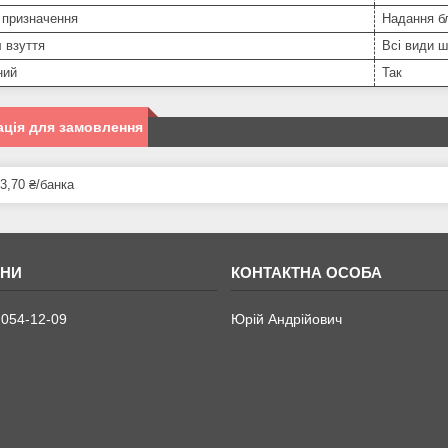
 призначення
Надання бл
 взуття
Всі види ш
ний
Так
ція для замовлення
3,70 ₴/банка
 054-12-09
Юрій Андрійович