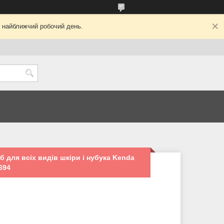
у найближчий робочий день.
 для всіх видів шкіри і нубука Kenda
694