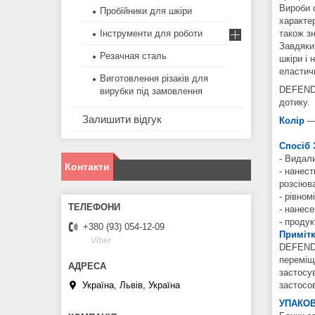
Вироби 
Пробійники для шкіри
характер
Інструменти для роботи
також з
Завдяки
Резачная сталь
шкіри і 
еластичн
Виготовлення різаків для
DEFENDE
вирубки під замовлення
дотику.
Залишити відгук
Колір
—
Спосіб 
- Видали
Контакти
- нанес
розсіюв
- рівно
- нанес
- продук
+380 (93) 054-12-09
Примітк
Viber
DEFENDE
переміщ
застосу
Україна, Львів, Україна
застосо
УПАКОВ