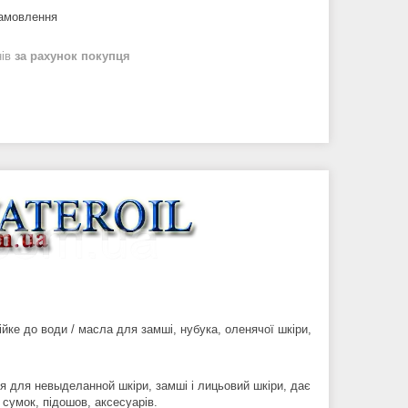
замовлення
нів
за рахунок покупця
е до води / масла для замші, нубука, оленячої шкіри,
я для невыделанной шкіри, замші і лицьовий шкіри, дає
сумок, підошов, аксесуарів.