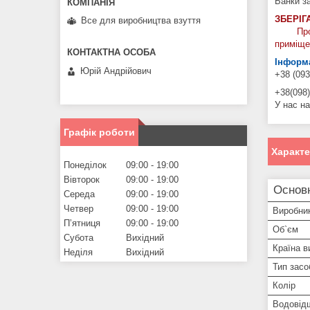
Банки за
ЗБЕРІГ
Все для виробництва взуття
Про
приміщен
Інформа
Юрій Андрійович
+38 (093
+38(098)
У нас на
Графік роботи
Характ
Понеділок
09:00
19:00
Вівторок
09:00
19:00
Основ
Середа
09:00
19:00
Четвер
09:00
19:00
Виробни
Пʼятниця
09:00
19:00
Об`єм
Субота
Вихідний
Країна в
Неділя
Вихідний
Тип засо
Колір
Водовідш