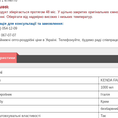
 1 кг/нетто
АННЯ:
дукт зберігається протягом 48 міс. У щільно закритих оригінальних ємн
ні. Оберігати від надмірно високих і низьких температур.
ція для консультації та замовлення:
) 054-12-09
 067-07-07
йнижчі опто-роздрібні ціни в Україні. Телефонуйте, будемо раді співпрац
еристики
ні
к
KENDA F
1000 мл
иробник
Італія
бу
Крем
безбарвни
товхувальні властивості
Так