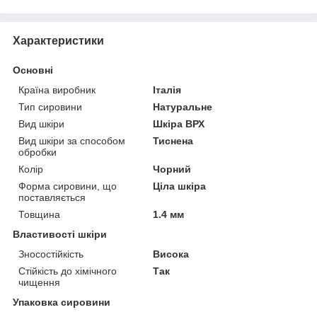
Характеристики
Основні
Країна виробник
Італія
Тип сировини
Натуральне
Вид шкіри
Шкіра ВРХ
Вид шкіри за способом
Тиснена
обробки
Колір
Чорний
Форма сировини, що
Ціла шкіра
поставляється
Товщина
1.4 мм
Властивості шкіри
Зносостійкість
Висока
Стійкість до хімічного
Так
чищення
Упаковка сировини