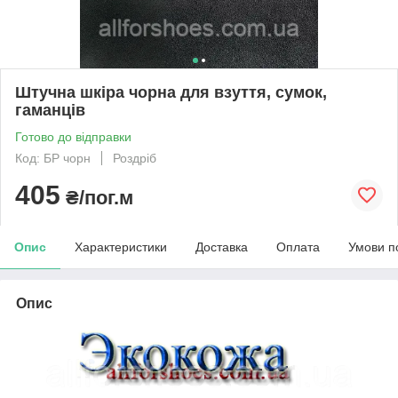
Штучна шкіра чорна для взуття, сумок,
гаманців
Готово до відправки
Код: БР чорн
Роздріб
405
₴/пог.м
Опис
Характеристики
Доставка
Оплата
Умови п
Опис