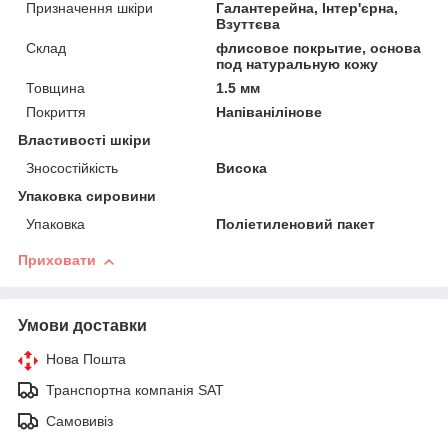
Призначення шкіри
Галантерейна, Інтер'єрна,
Взуттєва
Склад
флисовое покрытие, основа
под натуральную кожу
Товщина
1.5 мм
Покриття
Напіванілінове
Властивості шкіри
Зносостійкість
Висока
Упаковка сировини
Упаковка
Поліетиленовий пакет
Приховати
Умови доставки
Нова Пошта
Транспортна компанія SAT
Самовивіз