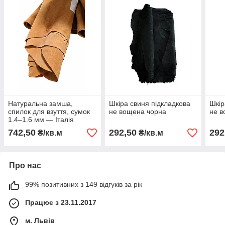
Натуральна замша,
Шкіра свиня підкладкова
Шкір
спилок для взуття, сумок
не вощена чорна
не в
1.4–1.6 мм — Італія
Gruppo Mastrotto
742,50
292,50
292
₴/кв.м
₴/кв.м
Про нас
99% позитивних з 149 відгуків за рік
Працює з 23.11.2017
м. Львів