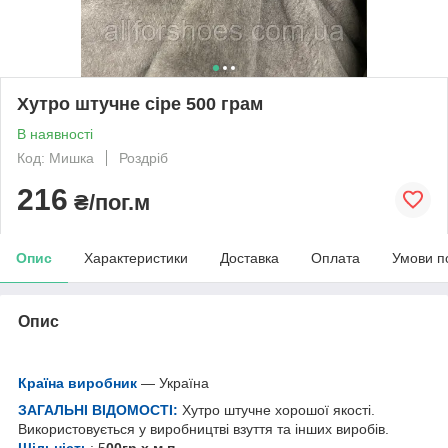
Хутро штучне сіре 500 грам
В наявності
Код: Мишка
Роздріб
216
₴/пог.м
Опис
Характеристики
Доставка
Оплата
Умови п
Опис
Країна виробник
— Україна
ЗАГАЛЬНІ ВІДОМОСТІ:
Хутро штучне хорошої якості.
Використовується у виробництві взуття та інших виробів.
Щільність
: 5
00гр х м.п