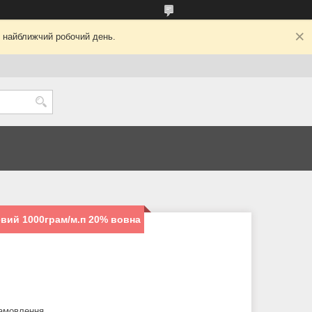
у найближчий робочий день.
вий 1000грам/м.п 20% вовна
замовлення