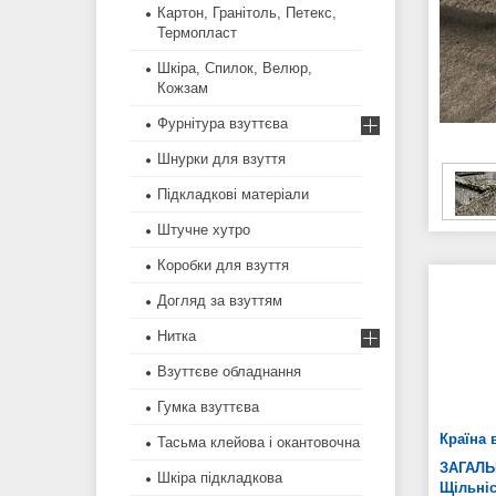
Картон, Гранітоль, Петекс,
Термопласт
Шкіра, Спилок, Велюр,
Кожзам
Фурнітура взуттєва
Шнурки для взуття
Підкладкові матеріали
Штучне хутро
Коробки для взуття
Догляд за взуттям
Нитка
Взуттєве обладнання
Гумка взуттєва
Країна 
Тасьма клейова і окантовочна
ЗАГАЛЬ
Шкіра підкладкова
Щільні