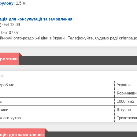
 рулону:
1.5 м
ція для консультації та замовлення:
) 054-12-09
 067-07-07
йнижчі опто-роздрібні ціни в Україні. Телефонуйте, будемо раді співпрац
еристики
ні
иробник
Україна
Коричневи
ь
1000 г/м2
вини
Штучне
чного хутра
Трикотажн
ція для замовлення