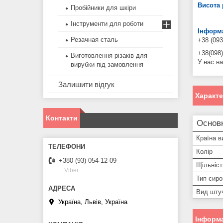
Висота
Пробійники для шкіри
Інструменти для роботи
Інформа
Резачная сталь
+38 (093
+38(098)
Виготовлення різаків для
У нас на
вирубки під замовлення
Залишити відгук
Характ
Контакти
Основ
Країна в
Колір
+380 (93) 054-12-09
Щільніст
Viber
Тип сиро
Вид шту
Україна, Львів, Україна
Інформа