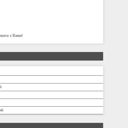
ювати з Вами!
й
ий