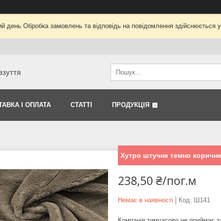
ий день Обробка замовлень та відповідь на повідомлення здійснюється 
взуття
ТАВКА І ОПЛАТА
СТАТТІ
ПРОДУКЦІЯ
Хутро штучне темно коричне
238,50 ₴/пог.м
Немає в наявності
Код:
Ш141
Компанія тимчасово не приймає 