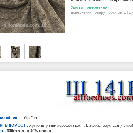
повернення товару протягом 14 д
виробник
— Україна
НІ ВІДОМОСТІ:
Хутро штучний хорошої якості. Використовується у вироб
сть
:
600
гр х м. п 40% вовни