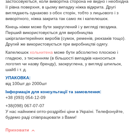
застосовуються, коли виворітна сторона не видно і необхідна
її рівна поверхня, в цьому випадку ніжка відкрита. Другі
виглядають однаково з обох сторін, тобто з лицьового і з
виворітного, ніжка закрита так само як і капелюшок.
Кінець ніжки може бути закруглений і у вигляді гвоздика.
Перший використовується для виробництва
шкіргалантерейних виробів (сумок, ременів, рюкзаків тощо).
Другий же використовується при виробництві одягу.
Капелюшок
хольнитена
може бути абсолютно плоскою і
гладкою, з тисненням (в більшості випадків наноситься
логотип чи назву бренду), заокруглена, у вигляді шпильок,
шайб і т. д.
УПАКОВКА:
від 100шт до 2000шт
Інформація для консультації та замовлення:
+38 (093) 054-12-09
+38(098) 067-07-07
У нас найнижчі опто-роздрібні ціни в Україні. Телефонуйте,
будемо раді співпрацювати з Вами!
Приховати