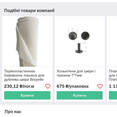
Подібні товари компанії
Термопластичная
Хольнітени для шкіри і
Плас
бавовняна тканина для
тканини 7*7мм
для 
дубляжа шкіри Borpelle
Плит
Molino C 120г/м2
900*
230,12
675
1 1
₴/пог.м
₴/упаковка
Купити
Купити
Про нас