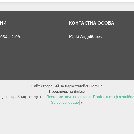
 054-12-09
Юрій Андрійович
Сайт створений на маркетплейсі
Prom.ua
Продавець на Bigl.ua
Все для виробництва взуття |
Поскаржитися на контент
|
Політика конфіденційно
Select Language
▼