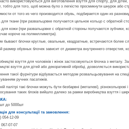
часто використовуються для виготовлення взуття для спорту, для дітей, 
, тобто для того, щоб можна було з легкістю просмикнути шнурок або стр
имости от того из чего производится обувь, подбирается один из разнови
а для ткани (при развальцовке получается цельное кольцо с обратной ст
а для кожи (при развальцовке с обратной стороны получаются зубчики, 
учае короче на полмиллиметра).
е бывают блочки круглые, овальные, квадратные, встречаются более 
й размер обувных блочек зависит от диаметра внутреннего отверстия, к
обництві взуття для чоловіків і жінок застосовуються блочка з металу. 
ництві взуття для дітей або декоративній обробці, дозволяється використ
лення такої фурнітури відбувається методом розвальцьовування на спец
осуванням ручних пасатижів.
ній палітрі такі блочки можуть бути безбарвні (металеві), різнокольорові 
тосування таких блоків вийшло далеко за рамки виробництва взуття і шир
КА:
0шт до 5000шт
ція для консультації та замовлення:
) 054-12-09
 067-07-07