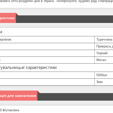
йнижчі опто-роздрібні ціни в Україні. Телефонуйте, будемо раді співпрац
еристики
ні
иробник
Туреччина
Прикраса 
Чорний
л
Метал
увальницькі характеристики
5000шт
3мм
ція для замовлення
0 ₴/упаковка