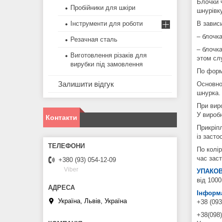
Блочки 
Пробійники для шкіри
шнурівку
Інструменти для роботи
В завис
– блочк
Резачная сталь
– блочк
Виготовлення різаків для
этом сл
вирубки під замовлення
По форм
Залишити відгук
Основно
шнурка.
При вир
У вироб
Контакти
Прикріп
із заст
По колір
час зас
+380 (93) 054-12-09
Viber
УПАКОВ
від 100
Інформа
Україна, Львів, Україна
+38 (093
+38(098)