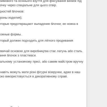
зимового та осіннього взуття для фіксування виїмок під
ічку через спеціальне для цього отвір.
дностей блочков:
ороны изделия);
которые предотвращают выпадение блочки; ее ножка в
сложные формы.
оторый должен подходить для лёгкого продевания
Зазвичай основою для виробництва стає латунь або сталь.
ання блочок з пластмаси.
іальному установчому пресі, або самим майстром вручну
і навіть можуть мати різні фігурні візерунки, адже в наш
око використовується в декоративному справі.