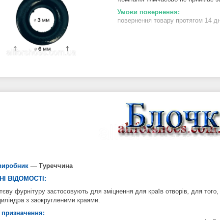
повернення товару протягом 14 д
виробник
—
Туреччина
НІ ВІДОМОСТІ:
єву фурнітуру застосовують для зміцнення для країв отворів, для того, 
циліндра з заокругленими краями.
 призначення: