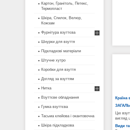
Картон, Гранітоль, Петекс,
Термопласт
Шкіра, Спилок, Велюр,
Кожзам
Фурнітура взуттєва
Шнурки для взуття
Підкладкові матеріали
Штучне хутро
Коробки для взуття
Догляд за взуттям
Нитка
Взуттєве обладнання
Країна 
ЗАГАЛЬ
Гумка взуттєва
Цю взутт
Тасьма клейова і окантовочна
вигляд 
Шкіра підкладкова
Види та