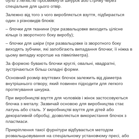
було з легкістю просмикнути шнурок або стрічку через
спеціальне для цього отвір.
Залежно від того з чого виробляється взуття, підбирається
один з різновидів блоків:
– блочки для тканини (при развальцовке виходить цілісне
кільце із зворотного боку виробу);
– блочки для шкіри (при развальцовке із зворотного боку
виходять зубчики, які запобігають випадання блочки; її ніжка в
цьому випадку коротше на півміліметра).
За формою бувають блочки круглі, овальні, квадратні,
зустрічаються більш складні форми.
Основний розмір взуттєвих блочок залежить від діаметра
внутрішнього отвору, який повинен підходити для легкого
протягування шнурка.
При виробництві взуття для чоловіків і жінок застосовуються
блочка з металу. Зазвичай основою для виробництва стає
латунь або сталь. У виробництві взуття для дітей або
декоративній обробці, дозволяється використання блочок з
пластмаси.
Прикріплення такої фурнітури відбувається методом
розвальцьовування на спеціальному установчому пресі, або