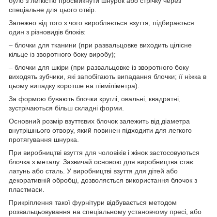
було з легкістю просмикнути шнурок або стрічку через
спеціальне для цього отвір.
Залежно від того з чого виробляється взуття, підбирається
один з різновидів блоків:
– блочки для тканини (при развальцовке виходить цілісне
кільце із зворотного боку виробу);
– блочки для шкіри (при развальцовке із зворотного боку
виходять зубчики, які запобігають випадання блочки; її ніжка в
цьому випадку коротше на півміліметра).
За формою бувають блочки круглі, овальні, квадратні,
зустрічаються більш складні форми.
Основний розмір взуттєвих блочок залежить від діаметра
внутрішнього отвору, який повинен підходити для легкого
протягування шнурка.
При виробництві взуття для чоловіків і жінок застосовуються
блочка з металу. Зазвичай основою для виробництва стає
латунь або сталь. У виробництві взуття для дітей або
декоративній обробці, дозволяється використання блочок з
пластмаси.
Прикріплення такої фурнітури відбувається методом
розвальцьовування на спеціальному установчому пресі, або