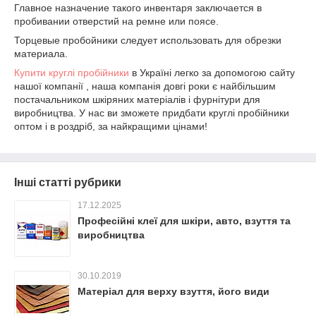
Главное назначение такого инвентаря заключается в
пробивании отверстий на ремне или поясе.
Торцевые пробойники следует использовать для обрезки
материала.
Купити круглі пробійники
в Україні легко за допомогою сайту
нашої компанії , наша компанія довгі роки є найбільшим
постачальником шкіряних матеріалів і фурнітури для
виробництва. У нас ви зможете придбати круглі пробійники
оптом і в роздріб, за найкращими цінами!
Інші статті рубрики
17.12.2025
Професійні клеї для шкіри, авто, взуття та
виробництва
30.10.2019
Матеріал для верху взуття, його види