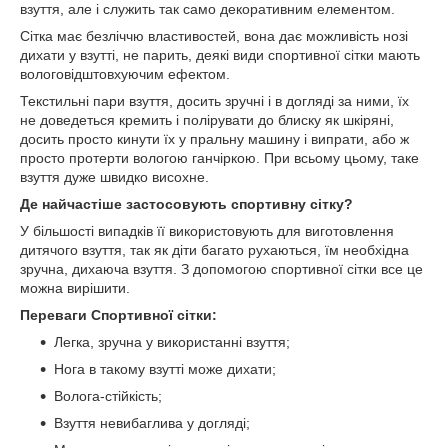
взуття, але і служить так само декоративним елементом.
Сітка має безліччю властивостей, вона дає можливість нозі
дихати у взутті, не парить, деякі види спортивної сітки мають
вологовідштовхуючим ефектом.
Текстильні пари взуття, досить зручні і в догляді за ними, їх
не доведеться кремить і полірувати до блиску як шкіряні,
досить просто кинути їх у пральну машину і випрати, або ж
просто протерти вологою ганчіркою. При всьому цьому, таке
взуття дуже швидко висохне.
Де найчастіше застосовують спортивну сітку?
У більшості випадків її використовують для виготовлення
дитячого взуття, так як діти багато рухаються, їм необхідна
зручна, дихаюча взуття. З допомогою спортивної сітки все це
можна вирішити.
Переваги Спортивної сітки:
Легка, зручна у використанні взуття;
Нога в такому взутті може дихати;
Волога-стійкість;
Взуття невибаглива у догляді;