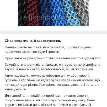
Сітка спортивна, її застосування.
Напевно ніхто не стане заперечувати, що сама зручна і
практична взуття, це кеди і кросівки.
Що ж головне для зручного використання такого виду взуття?
Звичайно ж еластичність підошви, матеріал з якого зроблена
взуття, її показники по вологостійкості, то, як жарко в ній.
Адже навряд чи комусь комфортно влітку або навесні,
гуляючи в кросівках чи кедах бути з упаренными ногами, що
призводить до різних бактеріальних захворювань, і поганого
запаху взуття.
Для запобігання подібних проблем, при виготовленні
спортивного взуття використовують спортивну сітку. Вона
служить не тільки допоміжним чинником в експлуатації