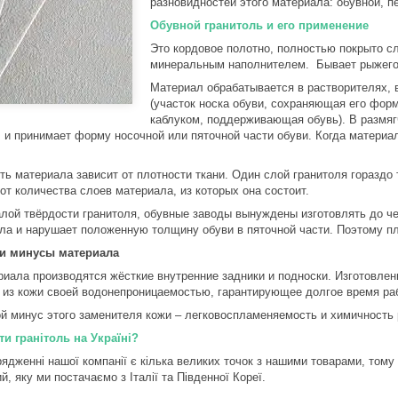
разновидностей этого материала: обувной, 
Обувной гранитоль и его применение
Это кордовое полотно, полностью покрыто с
минеральным наполнителем. Бывает рыжего 
Материал обрабатывается в растворителях, 
(участок носка обуви, сохраняющая его форм
каблуком, поддерживающая обувь). В размягч
, и принимает форму носочной или пяточной части обуви. Когда материа
ть материала зависит от плотности ткани. Один слой гранитоля гораздо
 от количества слоев материала, из которых она состоит.
алой твёрдости гранитоля, обувные заводы вынуждены изготовлять до ч
ла и нарушает положенную толщину обуви в пяточной части. Поэтому пл
и минусы материала
риала производятся жёсткие внутренние задники и подноски. Изготовлени
 из кожи своей водонепроницаемостью, гарантирующее долгое время ра
й минус этого заменителя кожи – легковоспламеняемость и химичность
ти гранітоль на Україні?
рядженні нашої компанії є кілька великих точок з нашими товарами, тому
й, яку ми постачаємо з Італії та Південної Кореї.