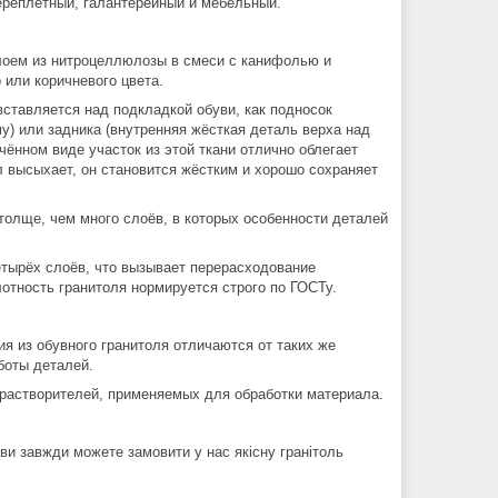
переплётный, галантерейный и мебельный.
лоем из нитроцеллюлозы в смеси с канифолью и
или коричневого цвета.
вставляется над подкладкой обуви, как подносок
у) или задника (внутренняя жёсткая деталь верха над
ённом виде участок из этой ткани отлично облегает
л высыхает, он становится жёстким и хорошо сохраняет
 толще, чем много слоёв, в которых особенности деталей
етырёх слоёв, что вызывает перерасходование
отность гранитоля нормируется строго по ГОСТу.
я из обувного гранитоля отличаются от таких же
боты деталей.
 растворителей, применяемых для обработки материала.
 ви завжди можете замовити у нас якісну гранітоль