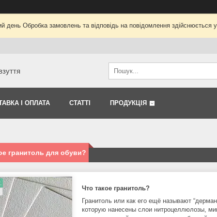
ий день Обробка замовлень та відповідь на повідомлення здійснюється 
взуття
ТАВКА І ОПЛАТА
СТАТТІ
ПРОДУКЦІЯ
ое гранитоль для обуви?
.
Что такое гранитоль?
Гранитоль или как его ещё называют “дерман
которую нанесены слои нитроцеллюлозы, мин