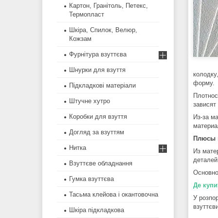
Картон, Гранітоль, Петекс,
Термопласт
Шкіра, Спилок, Велюр,
Кожзам
Фурнітура взуттєва
Шнурки для взуття
колодку
форму.
Підкладкові матеріали
Плотнос
Штучне хутро
зависят
Коробки для взуття
Из-за м
материа
Догляд за взуттям
Плюсы 
Нитка
Из мате
деталей
Взуттєве обладнання
Основно
Гумка взуттєва
Де купи
Тасьма клейова і окантовочна
У розпо
взуттєви
Шкіра підкладкова