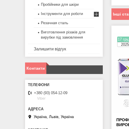
Пробійники для шкіри
Інструменти для роботи
Інші ста
Резачная сталь
Виготовлення різаків для
вирубки під замовлення
17 гру
2025
Залишити відгук
Контакти
+380 (93) 054-12-09
Viber
Україна, Львів, Україна
ПРОФЕ
ВИРО