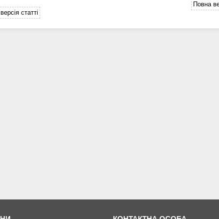
Повна ве
версія статті