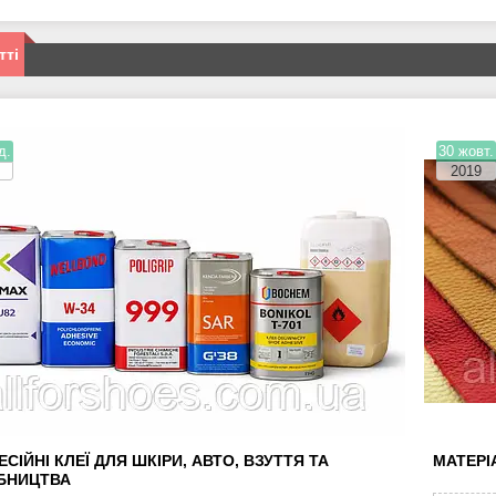
тті
д.
30 жовт.
2019
СІЙНІ КЛЕЇ ДЛЯ ШКІРИ, АВТО, ВЗУТТЯ ТА
МАТЕРІ
БНИЦТВА